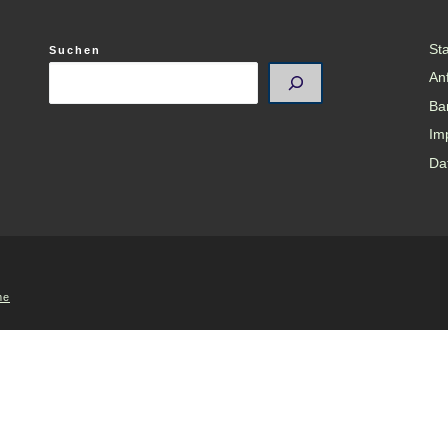
Sta
Suchen
An
Bar
Im
Da
me