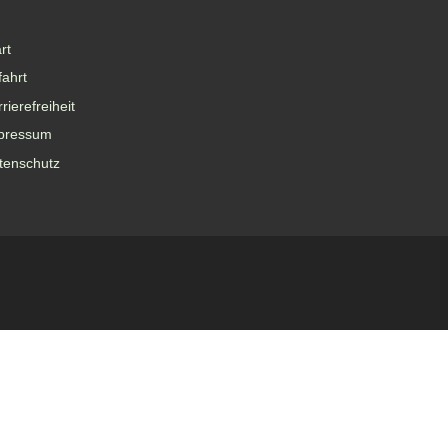
rt
fahrt
rierefreiheit
pressum
tenschutz