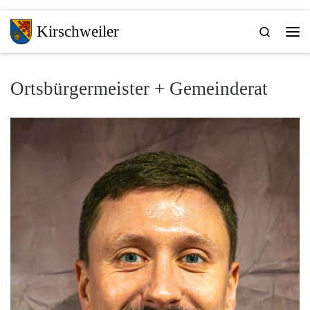
Zum Inhalt springen
Kirschweiler
Search
Me
Ortsbürgermeister + Gemeinderat