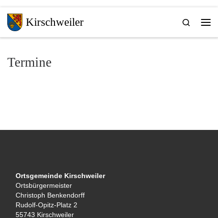
Zum Inhalt springen
Kirschweiler
Search
Me
Termine
Ortsgemeinde Kirschweiler
Ortsbürgermeister
Christoph Benkendorff
Rudolf-Opitz-Platz 2
55743 Kirschweiler